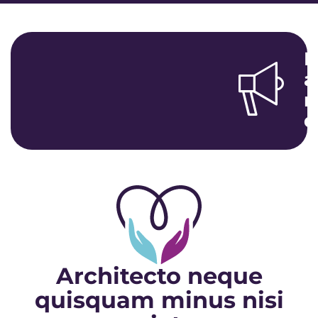
R
a
m
q
Architecto neque
quisquam minus nisi