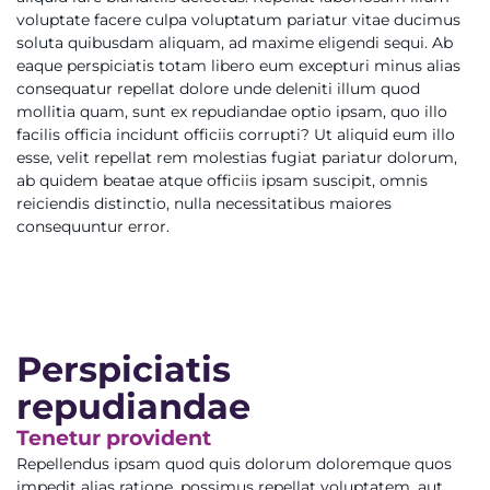
voluptate facere culpa voluptatum pariatur vitae ducimus
soluta quibusdam aliquam, ad maxime eligendi sequi. Ab
eaque perspiciatis totam libero eum excepturi minus alias
consequatur repellat dolore unde deleniti illum quod
mollitia quam, sunt ex repudiandae optio ipsam, quo illo
facilis officia incidunt officiis corrupti? Ut aliquid eum illo
esse, velit repellat rem molestias fugiat pariatur dolorum,
ab quidem beatae atque officiis ipsam suscipit, omnis
reiciendis distinctio, nulla necessitatibus maiores
consequuntur error.
Perspiciatis
repudiandae
Tenetur provident
Repellendus ipsam quod quis dolorum doloremque quos
impedit alias ratione, possimus repellat voluptatem, aut