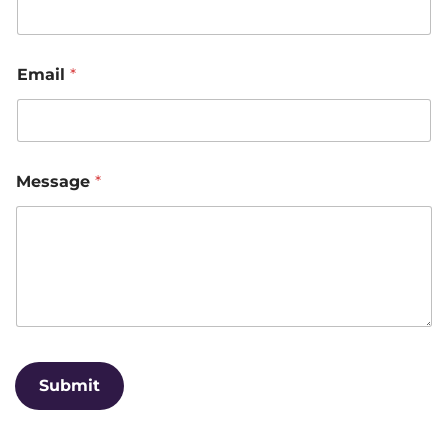
a
m
e
Email
*
Message
*
Submit