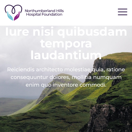
Iure nisi quibusdam
tempora
laudantium
Reiciendis architecto molestiae quia, ratione
consequuntur dolores, mollitia numquam
enim quo inventore commodi.